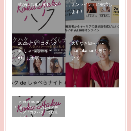
載がはじまりました♪
オンライン』に登壇し
ます！
2020/6/19『コクハク
大切なお知らせ〜
de しゃべらナイト
mamakanon活動につ
#1』に出演します！
いて
2019.04.05 18:50
日刊ゲンダイの女性メデ
ィア「コクハク」で執筆
しています。