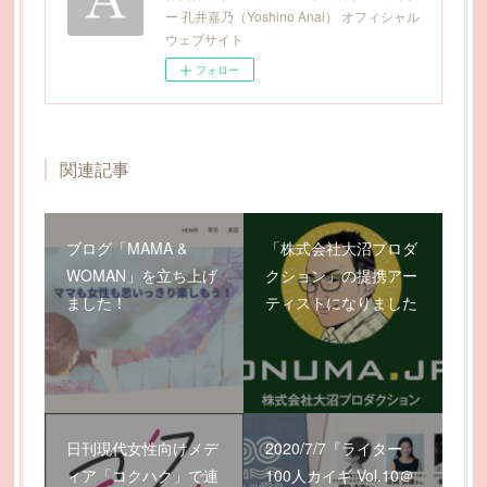
ー 孔井嘉乃（Yoshino Anai） オフィシャル
ウェブサイト
フォロー
関連記事
ブログ「MAMA &
「株式会社大沼プロダ
WOMAN」を立ち上げ
クション」の提携アー
ました！
ティストになりました
日刊現代女性向けメデ
2020/7/7『ライター
ィア「コクハク」で連
100人カイギ Vol.10＠